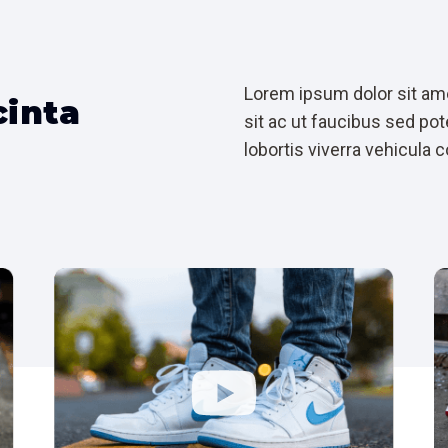
Lorem ipsum dolor sit amet
cinta
sit ac ut faucibus sed p
lobortis viverra vehicu