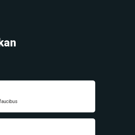
ukan
 faucibus