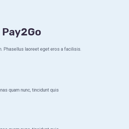
n Pay2Go
m. Phasellus laoreet eget eros a facilisis.
enas quam nunc, tincidunt quis