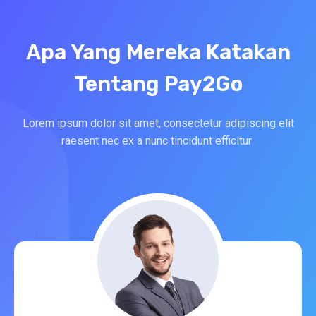
Apa Yang Mereka Katakan
Tentang Pay2Go
Lorem ipsum dolor sit amet, consectetur adipiscing elit
raesent nec ex a nunc tincidunt efficitur