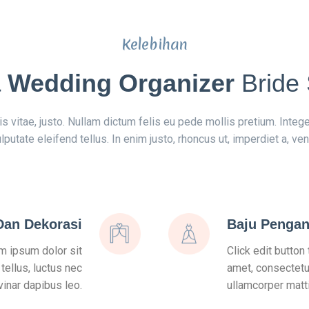
Kelebihan
 Wedding Organizer
Bride 
tis vitae, justo. Nullam dictum felis eu pede mollis pretium. Int
utate eleifend tellus. In enim justo, rhoncus ut, imperdiet a, vene
Dan Dekorasi
Baju Pengan
em ipsum dolor sit
Click edit button
 tellus, luctus nec
amet, consectetur 
vinar dapibus leo.
ullamcorper matti