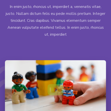
In enim justo, rhoncus ut, imperdiet a, venenatis vitae,
justo. Nullam dictum felis eu pede mollis pretium. Integer
tincidunt. Cras dapibus. Vivamus elementum semper
Aenean vulputate eleifend tellus. In enim justo, rhoncus
ut, imperdiet