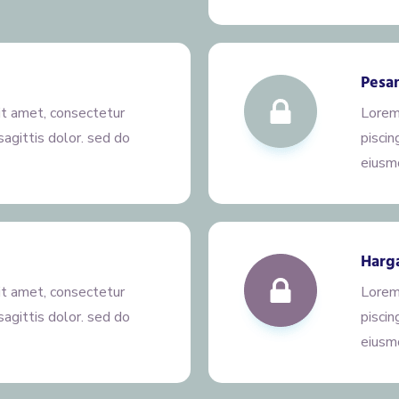
Pesa
it amet, consectetur
Lorem
 sagittis dolor. sed do
piscin
eiusm
Harg
it amet, consectetur
Lorem
 sagittis dolor. sed do
piscin
eiusm