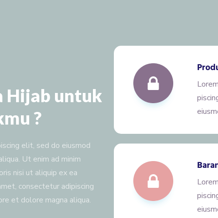
Produ
Lorem
a Hijab untuk
piscin
eiusm
kmu ?
iscing elit, sed do eiusmod
aliqua. Ut enim ad minim
Baran
is nisi ut aliquip ex ea
Lorem
met, consectetur adipiscing
piscin
ore et dolore magna aliqua.
eiusm