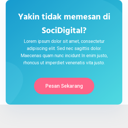
Yakin tidak memesan di
SociDigital?
Lorem ipsum dolor sit amet, consectetur
adipiscing elit. Sed nec sagittis dolor.
Maecenas quam nunc incidunt In enim justo,
rhoncus ut imperdiet venenatis vita justo.
Pesan Sekarang