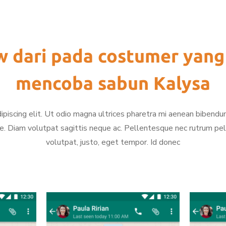
w dari pada costumer yang
mencoba sabun Kalysa
piscing elit. Ut odio magna ultrices pharetra mi aenean bibendum
e. Diam volutpat sagittis neque ac. Pellentesque nec rutrum pell
volutpat, justo, eget tempor. Id donec