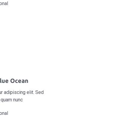
onal
lue Ocean
 adipiscing elit. Sed
s quam nunc
onal