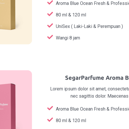
Aroma Blue Ocean Fresh & Professi
80 ml & 120 ml
UniSex ( Laki-Laki & Perempuan )
Wangi 8 jam
SegarParfume Aroma B
Lorem ipsum dolor sit amet, consectetur
nec sagittis dolor. Maecena
Aroma Blue Ocean Fresh & Professi
80 ml & 120 ml