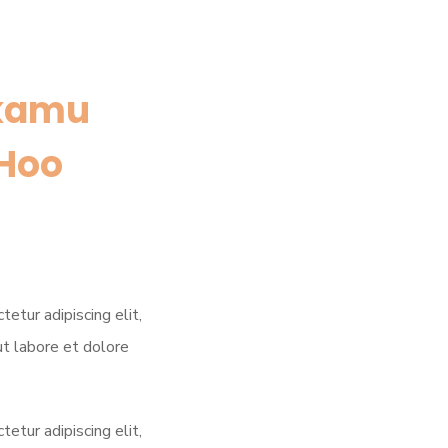
kamu
yHoo
etur adipiscing elit,
t labore et dolore
etur adipiscing elit,