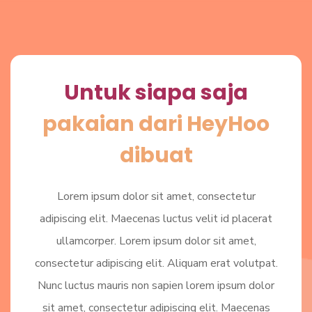
Untuk siapa saja
pakaian dari HeyHoo
dibuat
Lorem ipsum dolor sit amet, consectetur
adipiscing elit. Maecenas luctus velit id placerat
ullamcorper. Lorem ipsum dolor sit amet,
consectetur adipiscing elit. Aliquam erat volutpat.
Nunc luctus mauris non sapien lorem ipsum dolor
sit amet, consectetur adipiscing elit. Maecenas