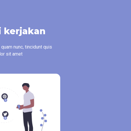
i kerjakan
 quam nunc, tincidunt quis
or sit amet