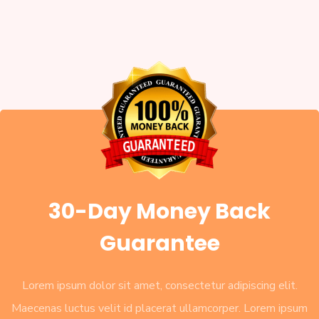
30-Day Money Back
Guarantee
Lorem ipsum dolor sit amet, consectetur adipiscing elit.
Maecenas luctus velit id placerat ullamcorper. Lorem ipsum