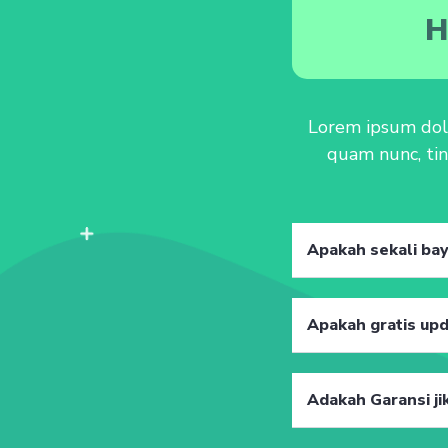
H
Lorem ipsum dolor
quam nunc, tin
Apakah sekali ba
Apakah gratis up
Adakah Garansi jik