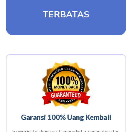
TERBATAS
Garansi 100% Uang Kembali
In enim justo, rhoncus ut, imperdiet a, venenatis vitae,