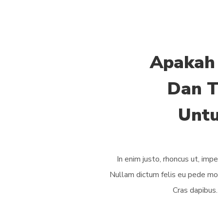
Apakah
Dan T
Untu
In enim justo, rhoncus ut, impe
Nullam dictum felis eu pede moll
Cras dapibu