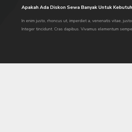
Apakah Ada Diskon Sewa Banyak Untuk Kebutuh
In enim justo, rhoncus ut, imperdiet a, venenatis vitae, just
Integer tincidunt. Cras dapibus. Vivamus elementum sempe