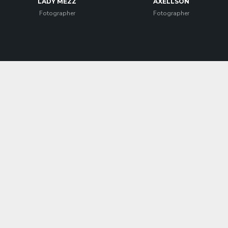
LADY MEZZ
AXELLSON
Fotographer
Fotographer