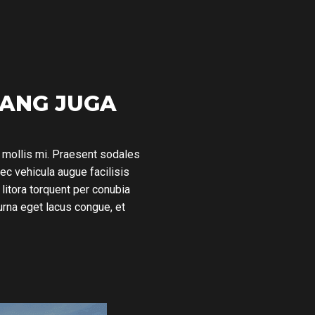
RANG JUGA
t mollis mi. Praesent sodales
nec vehicula augue facilisis
d litora torquent per conubia
urna eget lacus congue, et