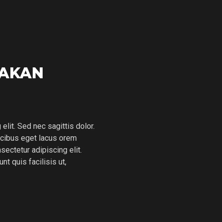
TAKAN
lit. Sed nec sagittis dolor.
aucibus eget lacus orem
ectetur adipiscing elit.
t quis facilisis ut,