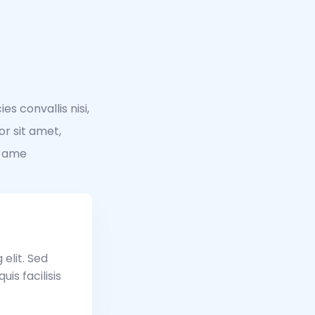
s convallis nisi,
r sit amet,
t ame
elit. Sed
is facilisis