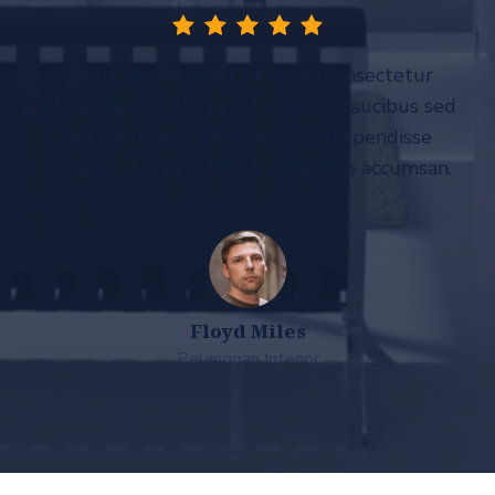
Lorem ipsum dolor sit amet, consectetur
adipiscing elit. Nunc, nisl sit ac ut faucibus sed
potenti massa. Quis rhoncus suspendisse
lobortis viverra vehicula commodo accumsan.
Floyd Miles
Pelanggan Interior