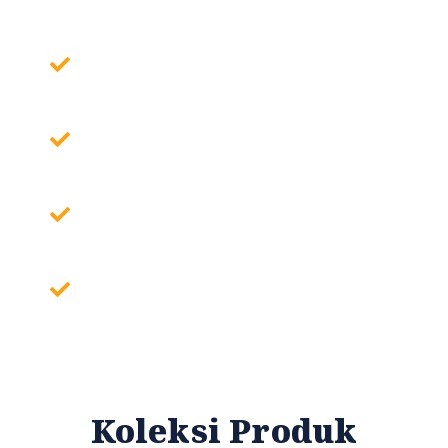
Poin Penting yang membuat orang
tertarik
Poin Penting yang membuat orang
tertarik
Poin Penting yang membuat orang
tertarik
Poin Penting yang membuat orang
tertarik
Koleksi Produk