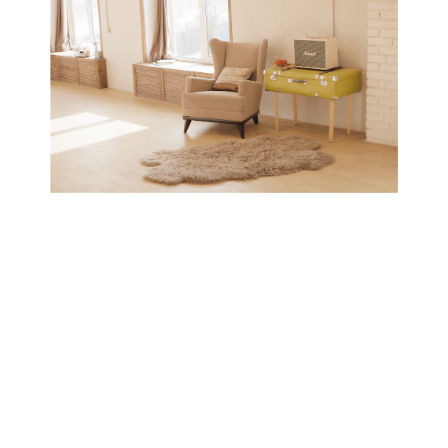
Keuntungan Jika
Membeli Di
Interior.id
Subheadline yang berisi informasi
tambahan untuk mendukung headline
Lorem ipsum dolor sit amet.