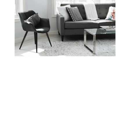
Keuntungan Jika
Membeli Di
Interior.id
Subheadline yang berisi informasi
tambahan untuk mendukung headline
Lorem ipsum dolor sit amet.