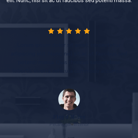
elit. Nunc, nisl sit ac ut faucibus sed potenti massa.
Lorem ipsum dolor sit amet, consectetur
adipiscing elit. Nunc, nisl sit ac ut faucibus sed
potenti massa. Quis rhoncus suspendisse
lobortis viverra vehicula commodo accumsan.
Floyd Miles
Pelanggan Interior